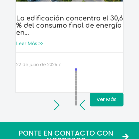
La edificación concentra el 30,6
Pla
% del consumo final de energía
sue
en…
con
Leer Más >>
Leer
22 de julio de 2026
/
6 de 
Ver Más
PONTE EN CONTACTO CON