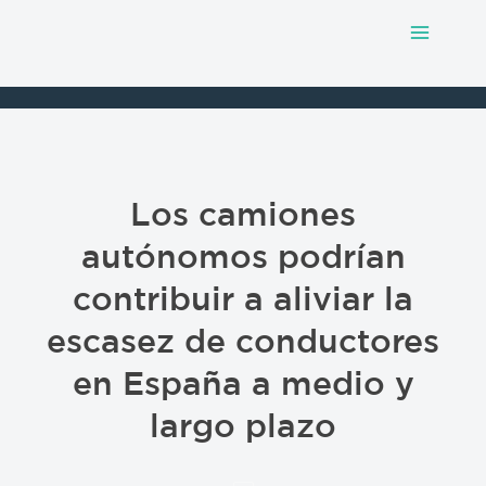
Main
Ir
al
Menu
contenido
Los camiones
autónomos podrían
contribuir a aliviar la
escasez de conductores
en España a medio y
largo plazo