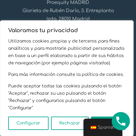
Proequity MADRID
Glorieta de Rubén Darío, 3. Entreplanta
Izda, 28010 Madrid
+34 91 310 28 27
Valoramos tu privacidad
info@proequity.es
Utilizamos cookies propias y de terceros para fines
Síguenos en Linkedin
analíticos y para mostrarle publicidad personalizada
en base a un perfil elaborado a partir de sus hábitos
de navegación (por ejemplo páginas visitadas)
Para más información consulte la política de cookies.
Puede aceptar todas las cookies pulsando el botón
Aviso Legal
"Aceptar", rechazar su uso pulsando el botón
"Rechazar" y configurarlos pulsando el botón
Política de privacidad
"Configurar"
Política de cookies
Configurar
Rechazar
Aceptar
Spanish
Copyright © 2026 Proequity