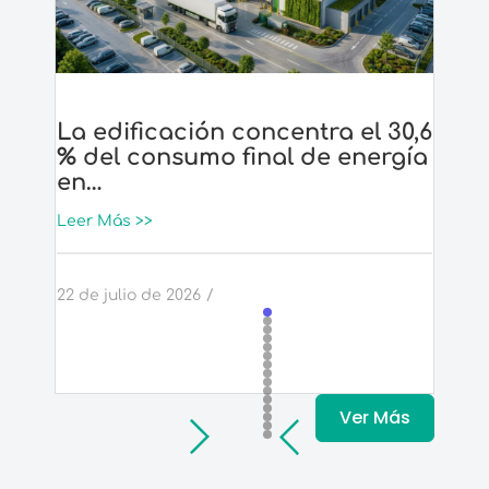
La edificación concentra el 30,6
Pla
% del consumo final de energía
sue
en…
con
Leer Más >>
Leer
22 de julio de 2026
/
6 de 
Ver Más