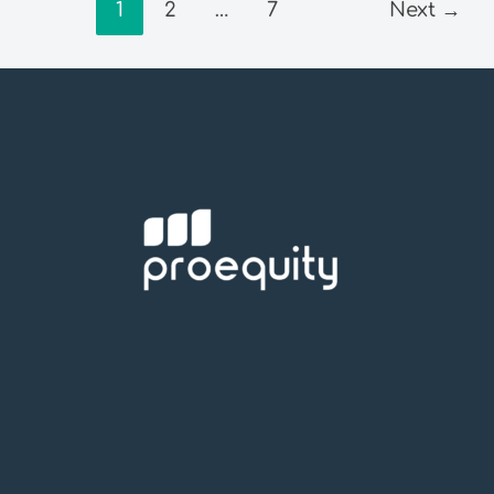
1
2
…
7
Next
→