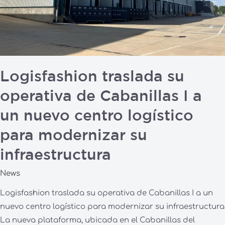
un
nuevo
centro
logístico
para
modernizar
Logisfashion traslada su
su
operativa de Cabanillas I a
infraestructura
un nuevo centro logístico
para modernizar su
infraestructura
News
Logisfashion traslada su operativa de Cabanillas I a un
nuevo centro logístico para modernizar su infraestructura
La nueva plataforma, ubicada en el Cabanillas del