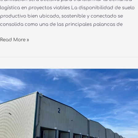
logística en proyectos viables La disponibilidad de suelo
productivo bien ubicado, sostenible y conectado se
consolida como una de las principales palancas de
Read More »
Logisfashion
traslada
su
operativa
de
Cabanillas
I
a