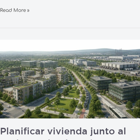
Read More »
Planificar
vivienda
junto
al
suelo
productivo,
clave
para
construir
ciudades
completas
Planificar vivienda junto al