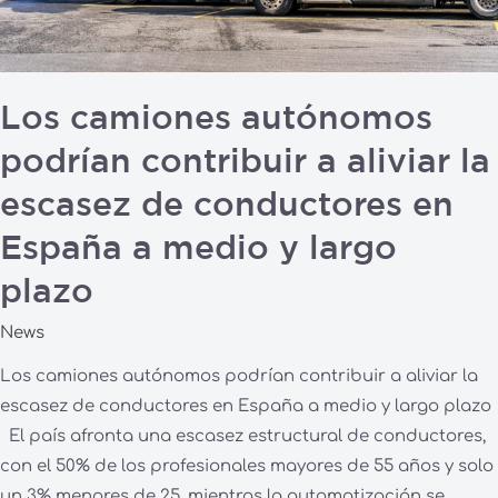
la
escasez
de
conductores
Los camiones autónomos
en
podrían contribuir a aliviar la
España
a
escasez de conductores en
medio
España a medio y largo
y
largo
plazo
plazo
News
Los camiones autónomos podrían contribuir a aliviar la
escasez de conductores en España a medio y largo plazo
El país afronta una escasez estructural de conductores,
con el 50% de los profesionales mayores de 55 años y solo
un 3% menores de 25, mientras la automatización se