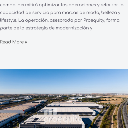
campo, permitirá optimizar las operaciones y reforzar la
capacidad de servicio para marcas de moda, belleza y
lifestyle. La operación, asesorada por Proequity, forma
parte de la estrategia de modernización y
Read More »
Getafe
se
consolida
como
polo
logístico
estratégico
en