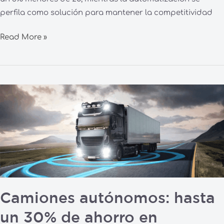
perfila como solución para mantener la competitividad
Read More »
Camiones
autónomos:
hasta
un
30%
de
ahorro
en
Camiones autónomos: hasta
transporte
global
un 30% de ahorro en