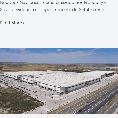
Newdock Gavilanes I, comercializado por Proequity y
Savills, evidencia el papel creciente de Getafe como
Read More »
Proequity
y
Savills
comercializan
para
PATRIZIA
una
nave
logística
de