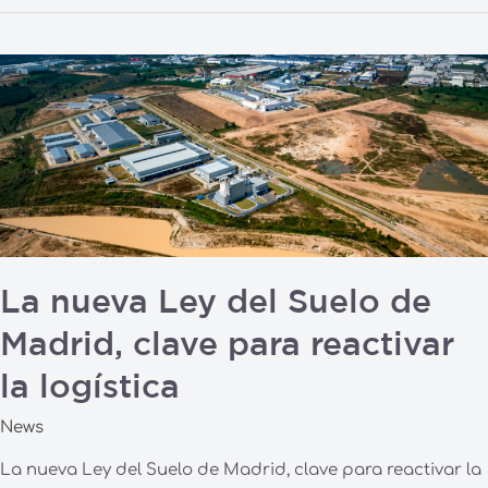
La
nueva
Ley
del
Suelo
de
Madrid,
clave
La nueva Ley del Suelo de
para
reactivar
Madrid, clave para reactivar
la
la logística
logística
News
La nueva Ley del Suelo de Madrid, clave para reactivar la