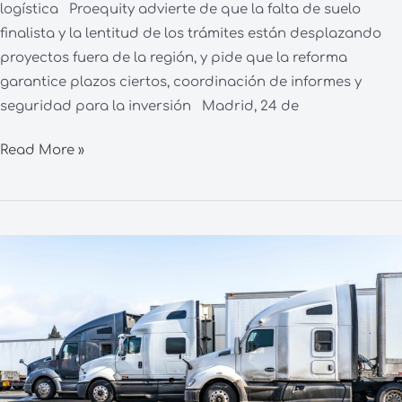
logística Proequity advierte de que la falta de suelo
finalista y la lentitud de los trámites están desplazando
proyectos fuera de la región, y pide que la reforma
garantice plazos ciertos, coordinación de informes y
seguridad para la inversión Madrid, 24 de
Read More »
Los
camiones
autónomos
podrían
contribuir
a
aliviar