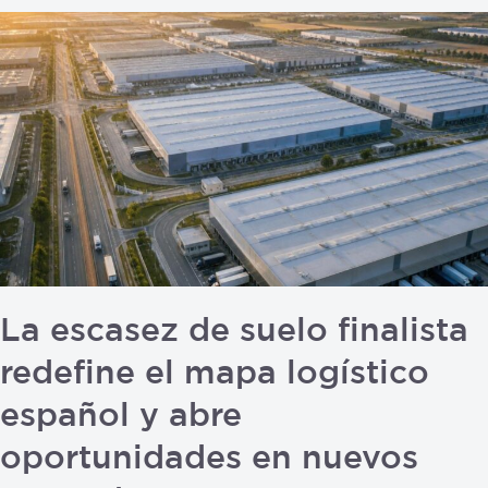
La
escasez
de
suelo
finalista
redefine
el
mapa
logístico
español
y
La escasez de suelo finalista
abre
redefine el mapa logístico
oportunidades
en
español y abre
nuevos
oportunidades en nuevos
mercados