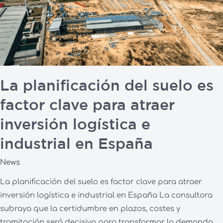
del
suelo
es
factor
clave
para
La planificación del suelo es
atraer
inversión
factor clave para atraer
logística
inversión logística e
e
industrial
industrial en España
en
News
España
La planificación del suelo es factor clave para atraer
inversión logística e industrial en España La consultora
subraya que la certidumbre en plazos, costes y
tramitación será decisiva para transformar la demanda