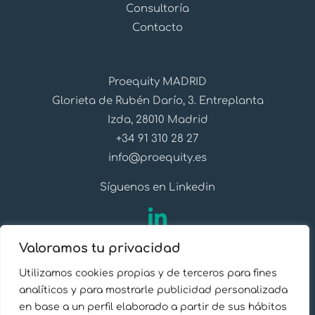
Consultoría
Contacto
Proequity MADRID
Glorieta de Rubén Darío, 3. Entreplanta
Izda, 28010 Madrid
+34 91 310 28 27
info@proequity.es
Síguenos en Linkedin
Valoramos tu privacidad
Utilizamos cookies propias y de terceros para fines
Aviso Legal
analíticos y para mostrarle publicidad personalizada
en base a un perfil elaborado a partir de sus hábitos