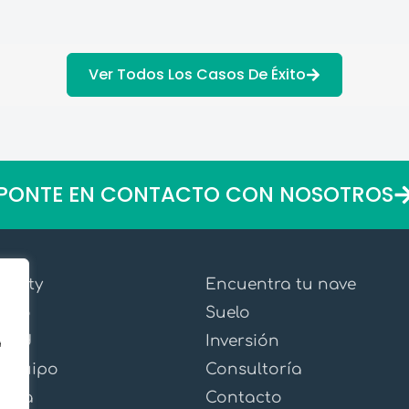
Ver Todos Los Casos De Éxito
PONTE EN CONTACTO CON NOSOTROS
quity
Encuentra tu nave
xito
Suelo
idad
Inversión
a
 equipo
Consultoría
ensa
Contacto