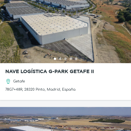
NAVE LOGÍSTICA G-PARK GETAFE II
Getafe
78G7+48R, 28320 Pinto, Madrid, España