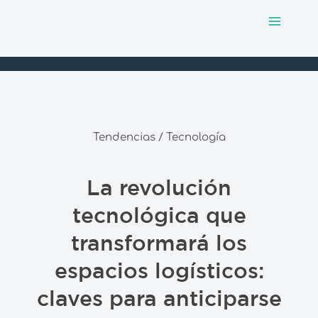
Main
Skip
to
Menu
content
Tendencias / Tecnología
La revolución
tecnológica que
transformará los
espacios logísticos:
claves para anticiparse