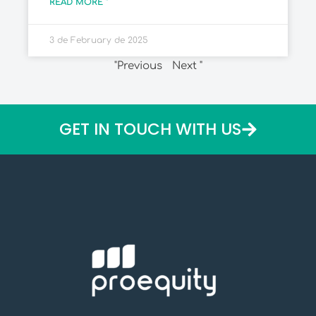
READ MORE "
3 de February de 2025
"Previous
Next "
GET IN TOUCH WITH US