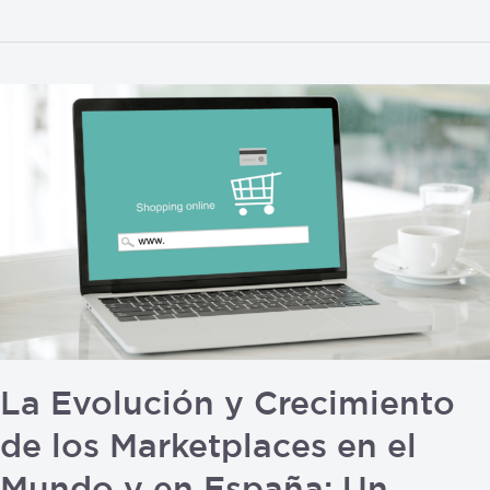
La
Evolución
y
Crecimiento
de
los
Marketplaces
en
el
Mundo
y
La Evolución y Crecimiento
en
de los Marketplaces en el
España:
Un