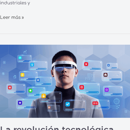
industriales y
Leer más »
La
revolución
tecnológica
que
transformará
los
espacios
logísticos:
claves
para
anticiparse