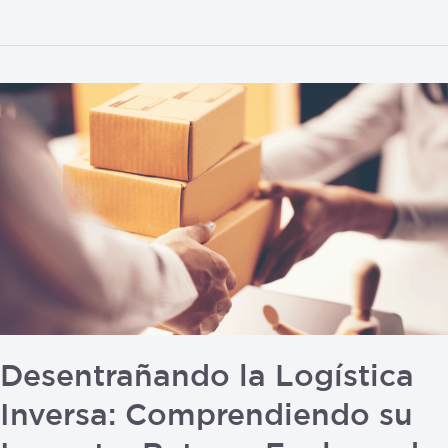
Desentrañando
la
Logística
Inversa:
Comprendiendo
su
Impacto,
Retos
y
Explorando
Soluciones
Desentrañando la Logística
Sostenibles
Inversa: Comprendiendo su