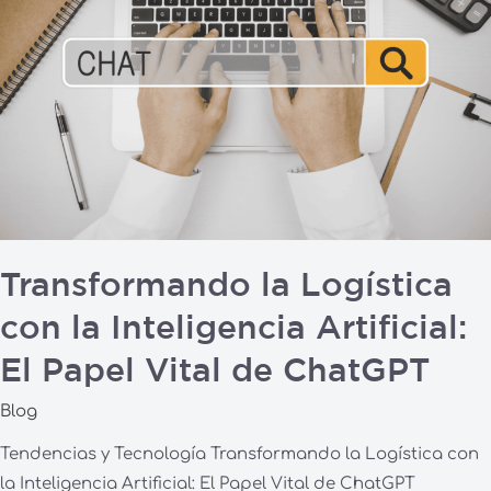
la
Logística
con
la
Inteligencia
Artificial:
El
Papel
Vital
de
Transformando la Logística
ChatGPT
con la Inteligencia Artificial:
El Papel Vital de ChatGPT
Blog
Tendencias y Tecnología Transformando la Logística con
la Inteligencia Artificial: El Papel Vital de ChatGPT