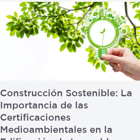
Construcción
Sostenible:
La
Importancia
de
las
Certificaciones
Medioambientales
en
la
Edificación
Construcción Sostenible: La
de
Importancia de las
Inmuebles
Certificaciones
Medioambientales en la