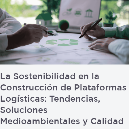
Sostenibilidad
en
la
Construcción
de
Plataformas
Logísticas:
Tendencias,
Soluciones
Medioambientales
La Sostenibilidad en la
y
Construcción de Plataformas
Calidad
de
Logísticas: Tendencias,
los
Soluciones
Materiales
Medioambientales y Calidad