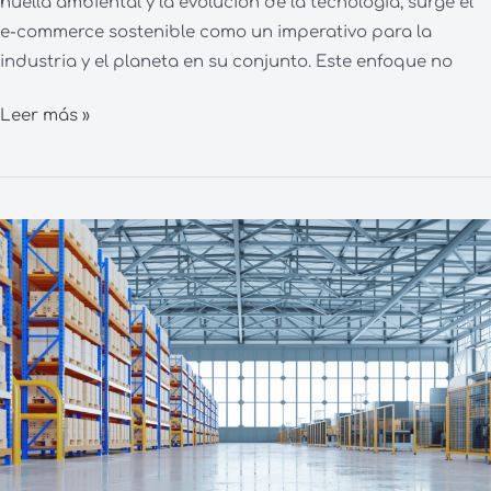
huella ambiental y la evolución de la tecnología, surge el
e-commerce sostenible como un imperativo para la
industria y el planeta en su conjunto. Este enfoque no
Leer más »
¿Cómo
Organizar
tu
Nave
Logística
para
Diferentes
Usos?