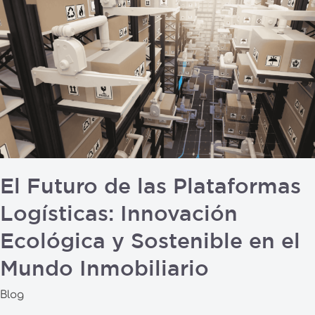
Futuro
de
las
Plataformas
Logísticas:
Innovación
Ecológica
y
Sostenible
en
El Futuro de las Plataformas
el
Logísticas: Innovación
Mundo
Inmobiliario
Ecológica y Sostenible en el
Mundo Inmobiliario
Blog