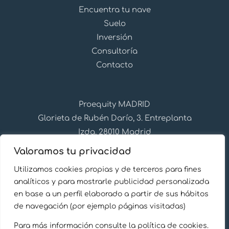
Encuentra tu nave
Suelo
Inversión
Consultoría
Contacto
Proequity MADRID
Glorieta de Rubén Darío, 3. Entreplanta
Izda, 28010 Madrid
+34 91 310 28 27
Valoramos tu privacidad
info@proequity.es
Utilizamos cookies propias y de terceros para fines
Síguenos en Linkedin
analíticos y para mostrarle publicidad personalizada
en base a un perfil elaborado a partir de sus hábitos
de navegación (por ejemplo páginas visitadas)
Para más información consulte la política de cookies.