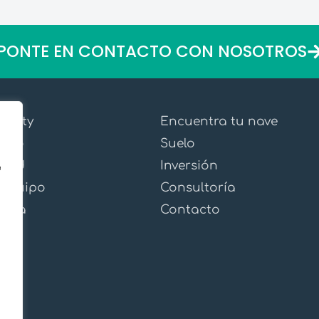
PONTE EN CONTACTO CON NOSOTROS
quity
Encuentra tu nave
xito
Suelo
idad
Inversión
a
 equipo
Consultoría
ensa
Contacto
.