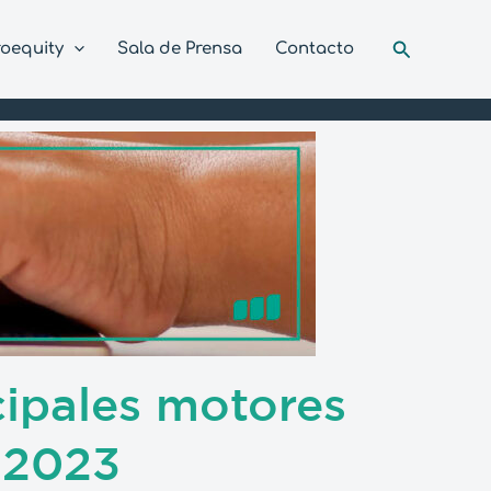
Buscar
roequity
Sala de Prensa
Contacto
cipales motores
n 2023