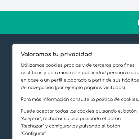
Sobre Proe
Valoramos tu privacidad
Casos de é
Utilizamos cookies propias y de terceros para fines
Sostenibil
analíticos y para mostrarle publicidad personalizad
en base a un perfil elaborado a partir de sus hábitos
Conoce al
de navegación (por ejemplo páginas visitadas)
Sala de Pr
Para más información consulte la política de cookies
Inmuebles
Puede aceptar todas las cookies pulsando el botón
"Aceptar", rechazar su uso pulsando el botón
"Rechazar" y configurarlos pulsando el botón
"Configurar"